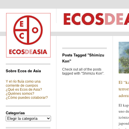
Posts Tagged "Shimizu
Kon"
Check out all of the posts
Sobre Ecos de Asia
tagged with "Shimizu Kon".
El “k
Y el río fluía como una
corriente de cuerpos
terror
¿Qué es Ecos de Asia?
¿Quiénes somos?
adora
¿Cómo puedes colaborar?
El kap
uno de
Categorias
icónic
Categorias
japoné