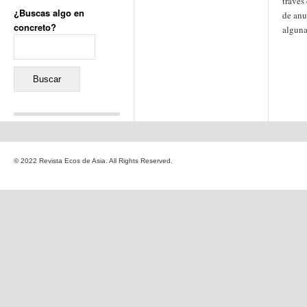
través
¿Buscas algo en
de anu
concreto?
alguna
Buscar:
Comentarios recientes
Jacqueline
en
«Recuerdos
© 2022 Revista Ecos de Asia. All Rights Reserved.
de la Alhambra» y la
reinvención de un género
Yiss
en
«Recuerdos de la
Alhambra» y la reinvención
de un género
Oscar Darío Rivero Gálvez
en
Los Shimazu y Ryûkyû:
Japón conquista Okinawa
Javier Brenes
en
Porcelana
de Kutani
Name *
en
«Recuerdos de
la Alhambra» y la
reinvención de un género