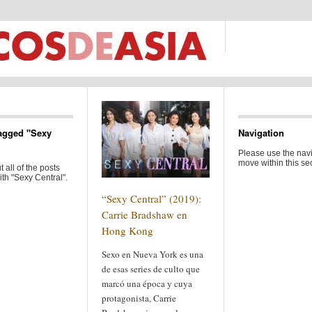
agged "Sexy
Navigation
Please use the navi
move within this sec
 all of the posts
th "Sexy Central".
“Sexy Central” (2019):
Carrie Bradshaw en
Hong Kong
Sexo en Nueva York es una
de esas series de culto que
marcó una época y cuya
protagonista, Carrie