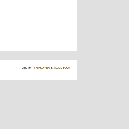
Theme by
WPSHOWER
&
MOODYGUY