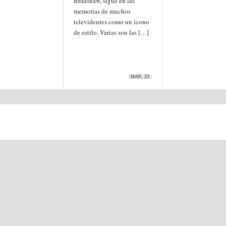
Bradshaw, sigue en las
memorias de muchos
televidentes como un icono
de estilo. Varias son las […]
MAR, 23