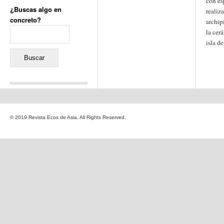
con es
¿Buscas algo en
realiz
concreto?
archip
Buscar:
la cer
isla d
Comentarios recientes
Jacqueline
en
«Recuerdos
© 2019 Revista Ecos de Asia. All Rights Reserved.
de la Alhambra» y la
reinvención de un género
Yiss
en
«Recuerdos de la
Alhambra» y la reinvención
de un género
Oscar Darío Rivero Gálvez
en
Los Shimazu y Ryûkyû:
Japón conquista Okinawa
Javier Brenes
en
Porcelana
de Kutani
Name *
en
«Recuerdos de
la Alhambra» y la
reinvención de un género