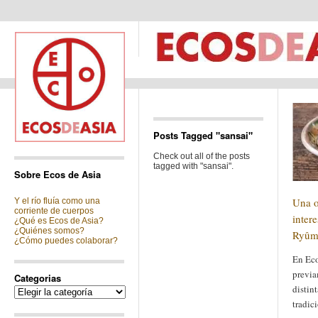
Posts Tagged "sansai"
Check out all of the posts
tagged with "sansai".
Sobre Ecos de Asia
Una o
Y el río fluía como una
corriente de cuerpos
inter
¿Qué es Ecos de Asia?
¿Quiénes somos?
Ryûm
¿Cómo puedes colaborar?
En Eco
previa
Categorias
distin
Categorias
tradic