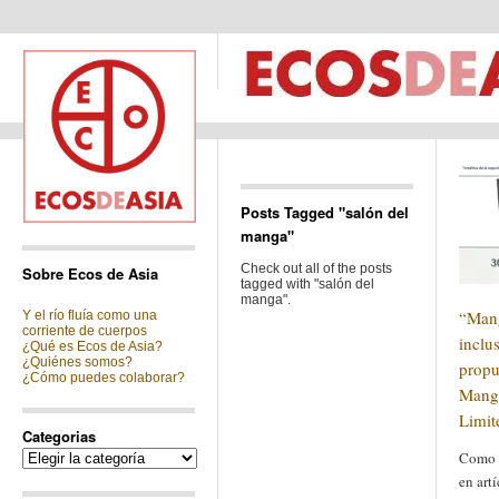
Posts Tagged "salón del
manga"
Check out all of the posts
Sobre Ecos de Asia
tagged with "salón del
manga".
“Mang
Y el río fluía como una
corriente de cuerpos
inclu
¿Qué es Ecos de Asia?
¿Quiénes somos?
propu
¿Cómo puedes colaborar?
Mang
Limit
Categorias
Categorias
Como 
en artí