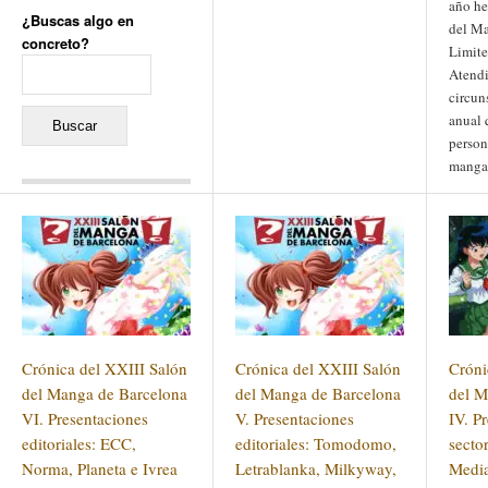
año he
¿Buscas algo en
del M
concreto?
Limite
Buscar:
Atendi
circun
anual 
person
manga
Comentarios recientes
Jacqueline
en
«Recuerdos
de la Alhambra» y la
reinvención de un género
Yiss
en
«Recuerdos de la
Alhambra» y la reinvención
de un género
Oscar Darío Rivero Gálvez
en
Los Shimazu y Ryûkyû:
Crónica del XXIII Salón
Crónica del XXIII Salón
Cróni
Japón conquista Okinawa
Javier Brenes
en
Porcelana
del Manga de Barcelona
del Manga de Barcelona
del M
de Kutani
Name *
VI. Presentaciones
en
«Recuerdos de
V. Presentaciones
IV. P
la Alhambra» y la
editoriales: ECC,
editoriales: Tomodomo,
secto
reinvención de un género
Norma, Planeta e Ivrea
Letrablanka, Milkyway,
Media