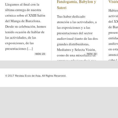
Fandogamia, Babylon y
Visió
Etiquetas
Llegamos al final con la
Satori
anime
última entrega de nuestra
Habien
animación
arte
crónica sobre el XXIII Salón
arte
arte contemporáneo
activi
Tras haber dedicado
bl
barcelona
japonés
del Manga de Barcelona.
del XX
atención a las actividades, a
China
boys'love
Desde su celebración, hemos
de Bar
las exposiciones y a las
cine
tenido ocasión de hablar de
presen
presentaciones del sector
Cine chino
cine indio
las actividades, de las
corea
Corea
entida
audiovisual (tanto de las dos
Cine japonés
del Sur
exposiciones, de las
cómic
crítica
audiov
edo
grandes distribuidoras,
estados unidos
especial
presentaciones […]
en est
Mediatres y Selecta Visión,
exposición
fotografía
anunci
NOV, 23
como de una miscelánea de
NOV, 22
homosexualidad
hong
India
cabo 
empresas relacionadas), nos
irán
kong
islam
japón
[…]
japonismo
manga
© 2017 Revista Ecos de Asia. All Rights Reserved.
literatura
Meiji
Milky Way Ediciones
netflix
mujer
periodo edo
segunda guerra
satori
mundial
tailandia
taiwan
yaoi
ukiyo-e
tokio
vietnam
Zaragoza
Sobre Ecos de Asia