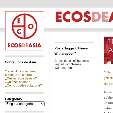
Posts Tagged "Reese
Witherspoon"
Check out all of the posts
Sobre Ecos de Asia
tagged with "Reese
Witherspoon".
“The 
Y el río fluía como una
corriente de cuerpos
(2020
¿Qué es Ecos de Asia?
¿Quiénes somos?
de pie
¿Cómo puedes colaborar?
En mar
public
Categorias
un libr
Categorias
entonc