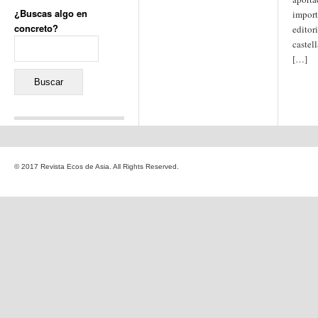
¿Buscas algo en
import
concreto?
editor
Buscar:
castel
[…]
Comentarios recientes
Jacqueline
en
«Recuerdos
© 2017 Revista Ecos de Asia. All Rights Reserved.
de la Alhambra» y la
reinvención de un género
Yiss
en
«Recuerdos de la
Alhambra» y la reinvención
de un género
Oscar Darío Rivero Gálvez
en
Los Shimazu y Ryûkyû:
Japón conquista Okinawa
Javier Brenes
en
Porcelana
de Kutani
Name *
en
«Recuerdos de
la Alhambra» y la
reinvención de un género