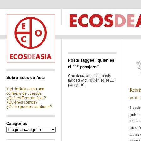
Posts Tagged "quién es
el 11º pasajero"
Check out all of the posts
Sobre Ecos de Asia
tagged with "quién es el 11º
pasajero".
Reseñ
Y el río fluía como una
corriente de cuerpos
es el
¿Qué es Ecos de Asia?
¿Quiénes somos?
¿Cómo puedes colaborar?
La edi
public
¿Quién
Categorias
un shô
Categorias
Con es
aporta