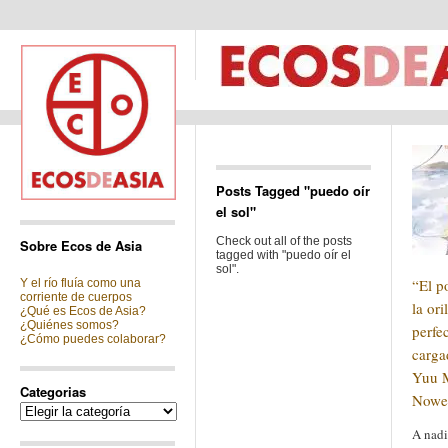
Posts Tagged "puedo oír
el sol"
Check out all of the posts
Sobre Ecos de Asia
tagged with "puedo oír el
sol".
“El p
Y el río fluía como una
corriente de cuerpos
la ori
¿Qué es Ecos de Asia?
¿Quiénes somos?
perfe
¿Cómo puedes colaborar?
carga
Yuu 
Categorias
Nowev
Categorias
A nadi