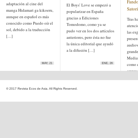
Fando
adaptación al cine del
Etiquetas
El Boys’ Love se empezó a
Satori
manga Hidamari ga kikoeru,
anime
popularizar en España
animación
arte
aunque en español es más
arte
gracias a Ediciones
arte contemporáneo
Tras h
bl
conocido como Puedo oír el
barcelona
japonés
Tomodomo, como ya se
atenci
China
sol, debido a la traducción
boys'love
pudo ver en los dos artículos
las ex
[…]
cine
anteriores, pero ésta no fue
presen
Cine chino
cine indio
corea
la única editorial que ayudó
Corea
audiov
Cine japonés
del Sur
cómic
a la difusión […]
crítica
edo
grande
estados unidos
especial
Mediat
exposición
fotografía
MAY, 21
ENE, 26
como d
homosexualidad
hong
India
empres
irán
kong
islam
japón
[…]
japonismo
manga
© 2017 Revista Ecos de Asia. All Rights Reserved.
literatura
Meiji
Milky Way Ediciones
netflix
mujer
periodo edo
segunda guerra
satori
mundial
tailandia
taiwan
yaoi
ukiyo-e
tokio
vietnam
Zaragoza
Sobre Ecos de Asia