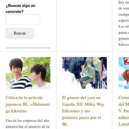
hoy en
¿Buscas algo en
de tem
concreto?
cualqu
Buscar:
especi
Las ed
paran 
género
Edicio
Comentarios recientes
Jacqueline
en
«Recuerdos
de la Alhambra» y la
reinvención de un género
Yiss
en
«Recuerdos de la
Alhambra» y la reinvención
de un género
Oscar Darío Rivero Gálvez
en
Los Shimazu y Ryûkyû:
Crítica de la película
El género del yaoi en
Cróni
Japón conquista Okinawa
Javier Brenes
en
Porcelana
japonesa BL: «Hidamari
España XII: Milky Way
del M
de Kutani
Name *
ga kikoeru»
en
«Recuerdos de
Ediciones y sus
V. Pr
la Alhambra» y la
primeros pasos por el
edito
reinvención de un género
Una de las sorpresas del año
BL
Letra
anterior fue el anuncio de la