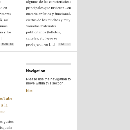
s
algunas de las características
mo en
principales que tuvieron –en
rimeras
materia artística y funcional-
X, así
ciertos de los muchos y muy
gunos
variados materiales
ra y los
publicitarios (folletos,
]
carteles, etc.) que se
produjeron en […]
MAR, 13
ENE, 07
Navigation
Please use the navigation to
move within this section.
Next
YouTube:
a la
esa
s gustos
búsqueda