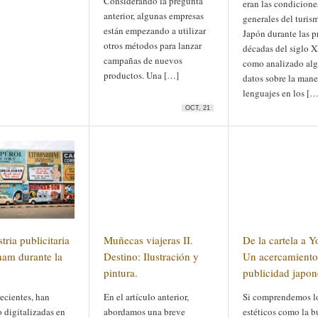
Considerando la pregunta
eran las condicione
anterior, algunas empresas
generales del turis
están empezando a utilizar
Japón durante las p
otros métodos para lanzar
décadas del siglo X
campañas de nuevos
como analizado al
productos. Una […]
datos sobre la mane
lenguajes en los […
OCT, 21
tria publicitaria
Muñecas viajeras II.
De la cartela a 
nam durante la
Destino: Ilustración y
Un acercamiento 
pintura.
publicidad japon
ecientes, han
En el artículo anterior,
Si comprendemos lo
 digitalizadas en
abordamos una breve
estéticos como la 