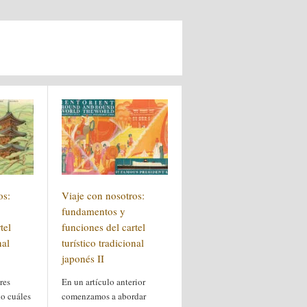
os:
Viaje con nosotros:
fundamentos y
tel
funciones del cartel
nal
turístico tradicional
japonés II
res
En un artículo anterior
o cuáles
comenzamos a abordar