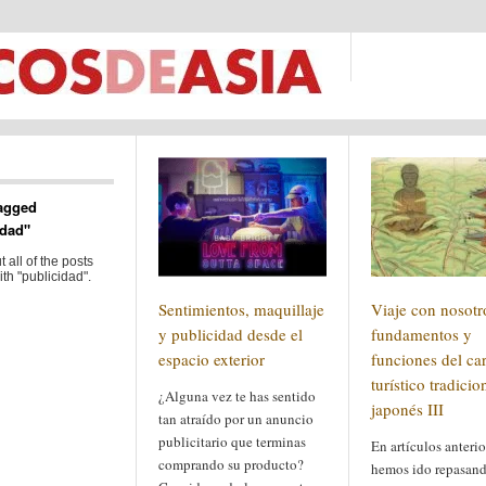
agged
idad"
 all of the posts
th "publicidad".
Sentimientos, maquillaje
Viaje con nosotr
y publicidad desde el
fundamentos y
espacio exterior
funciones del car
turístico tradicio
¿Alguna vez te has sentido
japonés III
tan atraído por un anuncio
publicitario que terminas
En artículos anterio
comprando su producto?
hemos ido repasand