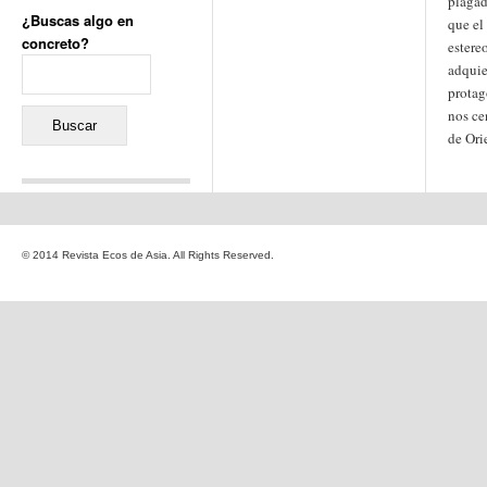
plagad
¿Buscas algo en
que el
concreto?
estere
Buscar:
adquie
protag
nos ce
de Ori
Comentarios recientes
Jacqueline
en
«Recuerdos
© 2014 Revista Ecos de Asia. All Rights Reserved.
de la Alhambra» y la
reinvención de un género
Yiss
en
«Recuerdos de la
Alhambra» y la reinvención
de un género
Oscar Darío Rivero Gálvez
en
Los Shimazu y Ryûkyû:
Japón conquista Okinawa
Javier Brenes
en
Porcelana
de Kutani
Name *
en
«Recuerdos de
la Alhambra» y la
reinvención de un género