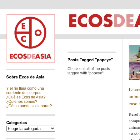
Posts Tagged "popeye"
Check out all of the posts
tagged with "popeye".
Sobre Ecos de Asia
Ester
Y el río fluía como una
corriente de cuerpos
anima
¿Qué es Ecos de Asia?
¿Quiénes somos?
caso 
¿Cómo puedes colaborar?
Result
compro
Categorias
animac
Categorias
estado