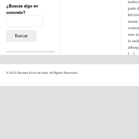
tradic
¿Buscas algo en
parte d
concreto?
folclo
Buscar:
anime 
conte
sino r
la aud
alberg
[…]
Comentarios recientes
Jacqueline
en
«Recuerdos
© 2015 Revista Ecos de Asia. All Rights Reserved.
de la Alhambra» y la
reinvención de un género
Yiss
en
«Recuerdos de la
Alhambra» y la reinvención
de un género
Oscar Darío Rivero Gálvez
en
Los Shimazu y Ryûkyû:
Japón conquista Okinawa
Javier Brenes
en
Porcelana
de Kutani
Name *
en
«Recuerdos de
la Alhambra» y la
reinvención de un género