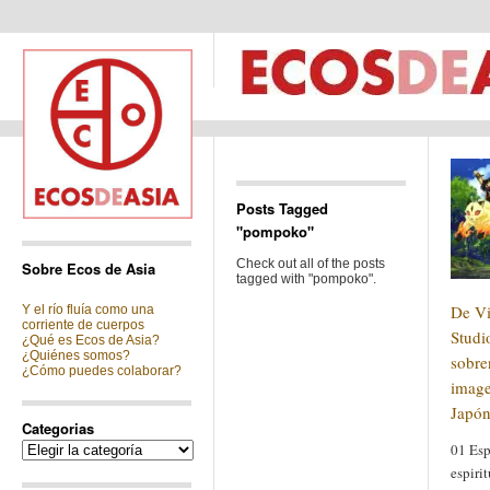
Posts Tagged
"pompoko"
Check out all of the posts
Sobre Ecos de Asia
tagged with "pompoko".
De Vi
Y el río fluía como una
corriente de cuerpos
Studi
¿Qué es Ecos de Asia?
¿Quiénes somos?
sobre
¿Cómo puedes colaborar?
image
Japó
Categorias
Categorias
01 Esp
espiri