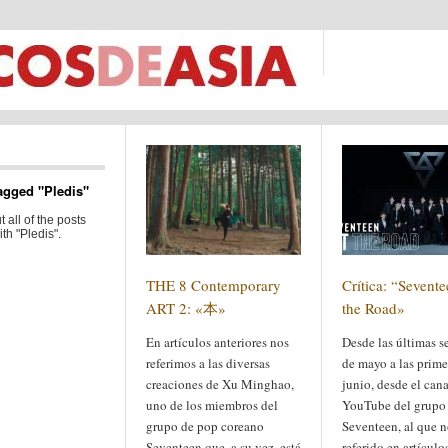
agged "Pledis"
 all of the posts
th "Pledis".
THE 8 Contemporary
Crítica: “Sevente
ART 2: «本»
the Road»
En artículos anteriores nos
Desde las últimas 
referimos a las diversas
de mayo a las prime
creaciones de Xu Minghao,
junio, desde el cana
uno de los miembros del
YouTube del grupo
grupo de pop coreano
Seventeen, al que 
Seventeen que, a su vez, está
referido en artículo