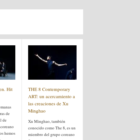
en. Hit
THE 8 Contemporary
ART: un acercamiento a
las creaciones de Xu
semanas
Minghao
ras de
l de
Xu Minghao, también
 coreano
conocido como The 8, es un
nos hemos
miembro del grupo coreano
s