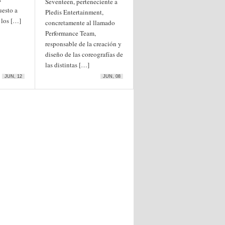
Seventeen, perteneciente a
uesto a
Pledis Entertainment,
 los […]
concretamente al llamado
Performance Team,
responsable de la creación y
diseño de las coreografías de
las distintas […]
JUN, 12
JUN, 08