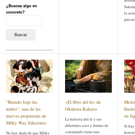
invest
¿Buscas algo en
Sakamo
concreto?
la act
Buscar:
precur
Comentarios recientes
Jacqueline
en
«Recuerdos
de la Alhambra» y la
reinvención de un género
Yiss
en
«Recuerdos de la
Alhambra» y la reinvención
de un género
Oscar Darío Rivero Gálvez
en
Los Shimazu y Ryûkyû:
“Riendo bajo las
«El libro del té» de
Meiro
Japón conquista Okinawa
Javier Brenes
en
Porcelana
nubes”, una de las
Okakura Kakuzo
Ilust
de Kutani
Name *
nuevas propuestas de
en
«Recuerdos de
en Ja
La historia del té y sus
la Alhambra» y la
Milky Way Ediciones
reinvención de un género
diferentes usos y formas de
Si hay
consumirlo tiene una
histor
No hay duda de que Milky