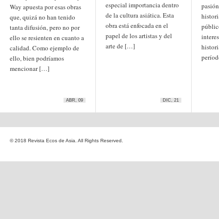
especial importancia dentro
pasión
Etiquetas
Way apuesta por esas obras
de la cultura asiática. Esta
anime
histor
que, quizá no han tenido
animación
arte
obra está enfocada en el
públic
tanta difusión, pero no por
arte
arte contemporáneo
bl
papel de los artistas y del
interes
ello se resienten en cuanto a
barcelona
japonés
China
arte de […]
histori
calidad. Como ejemplo de
boys'love
períod
ello, bien podríamos
cine
Cine chino
cine indio
mencionar […]
corea
Corea
Cine japonés
del Sur
cómic
crítica
edo
estados unidos
especial
exposición
fotografía
ABR, 09
DIC, 21
homosexualidad
hong
India
irán
kong
islam
japón
japonismo
manga
© 2018 Revista Ecos de Asia. All Rights Reserved.
literatura
Meiji
Milky Way Ediciones
netflix
mujer
periodo edo
segunda guerra
satori
mundial
tailandia
taiwan
yaoi
ukiyo-e
tokio
vietnam
Zaragoza
Sobre Ecos de Asia