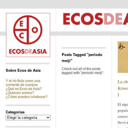
Posts Tagged "periodo
meiji"
Check out all of the posts
Sobre Ecos de Asia
tagged with "periodo meiji".
La obr
Y el río fluía como una
corriente de cuerpos
Kônen
¿Qué es Ecos de Asia?
¿Quiénes somos?
I
¿Cómo puedes colaborar?
El ráp
popula
Categorias
cerezo
Categorias
llevó a