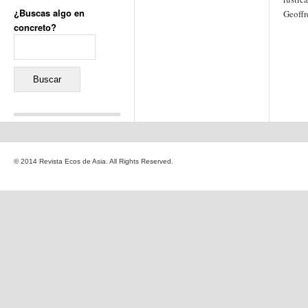
¿Buscas algo en
Geoffr
concreto?
Buscar:
Comentarios recientes
Jacqueline
en
«Recuerdos
© 2014 Revista Ecos de Asia. All Rights Reserved.
de la Alhambra» y la
reinvención de un género
Yiss
en
«Recuerdos de la
Alhambra» y la reinvención
de un género
Oscar Darío Rivero Gálvez
en
Los Shimazu y Ryûkyû:
Japón conquista Okinawa
Javier Brenes
en
Porcelana
de Kutani
Name *
en
«Recuerdos de
la Alhambra» y la
reinvención de un género