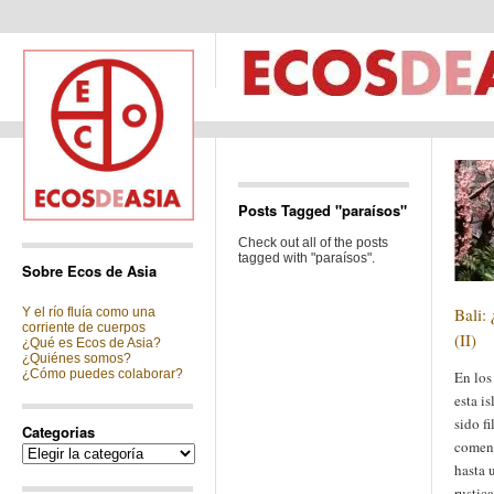
Posts Tagged "paraísos"
Check out all of the posts
tagged with "paraísos".
Sobre Ecos de Asia
Bali:
Y el río fluía como una
corriente de cuerpos
(II)
¿Qué es Ecos de Asia?
¿Quiénes somos?
¿Cómo puedes colaborar?
En los
esta is
sido f
Categorias
comen
Categorias
hasta 
rustica