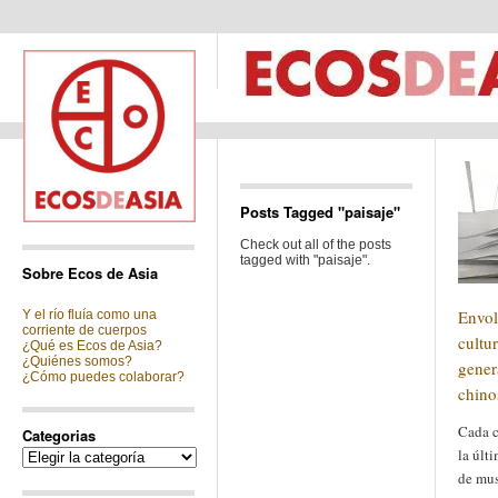
Posts Tagged "paisaje"
Check out all of the posts
tagged with "paisaje".
Sobre Ecos de Asia
Envol
Y el río fluía como una
corriente de cuerpos
cultur
¿Qué es Ecos de Asia?
¿Quiénes somos?
gener
¿Cómo puedes colaborar?
chino
Cada c
Categorias
la últ
Categorias
de mu