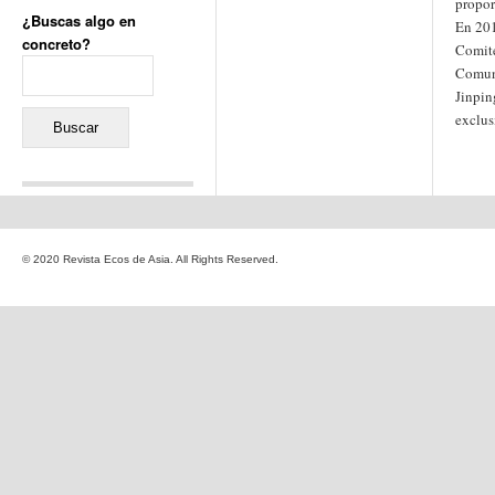
propor
¿Buscas algo en
En 201
concreto?
Comité
Buscar:
Comun
Jinpin
exclus
Comentarios recientes
Jacqueline
en
«Recuerdos
© 2020 Revista Ecos de Asia. All Rights Reserved.
de la Alhambra» y la
reinvención de un género
Yiss
en
«Recuerdos de la
Alhambra» y la reinvención
de un género
Oscar Darío Rivero Gálvez
en
Los Shimazu y Ryûkyû:
Japón conquista Okinawa
Javier Brenes
en
Porcelana
de Kutani
Name *
en
«Recuerdos de
la Alhambra» y la
reinvención de un género