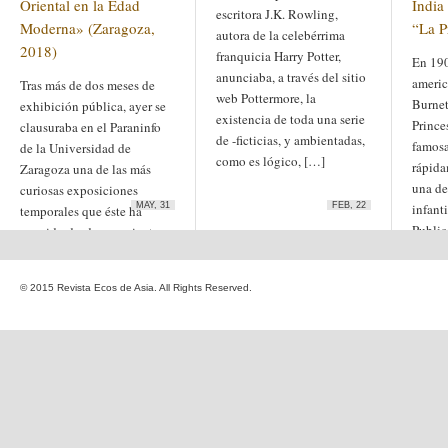
Oriental en la Edad
India
Etiquetas
escritora J.K. Rowling,
Moderna» (Zaragoza,
“La P
anime
autora de la celebérrima
animación
arte
2018)
franquicia Harry Potter,
arte
arte contemporáneo
En 190
bl
barcelona
anunciaba, a través del sitio
japonés
ameri
Tras más de dos meses de
China
web Pottermore, la
boys'love
Burnet
exhibición pública, ayer se
existencia de toda una serie
cine
Prince
Cine chino
cine indio
clausuraba en el Paraninfo
de -ficticias, y ambientadas,
corea
Corea
famosa
Cine japonés
de la Universidad de
como es lógico, […]
del Sur
cómic
crítica
edo
rápida
Zaragoza una de las más
estados unidos
especial
una de
curiosas exposiciones
exposición
fotografía
MAY, 31
FEB, 22
infanti
homosexualidad
temporales que éste ha
hong
India
Public
acogido desde su reciente
irán
kong
islam
japón
capítu
reforma y […]
japonismo
manga
© 2015 Revista Ecos de Asia. All Rights Reserved.
literatura
Meiji
Milky Way Ediciones
netflix
mujer
periodo edo
segunda guerra
satori
mundial
tailandia
taiwan
yaoi
ukiyo-e
tokio
vietnam
Zaragoza
Sobre Ecos de Asia