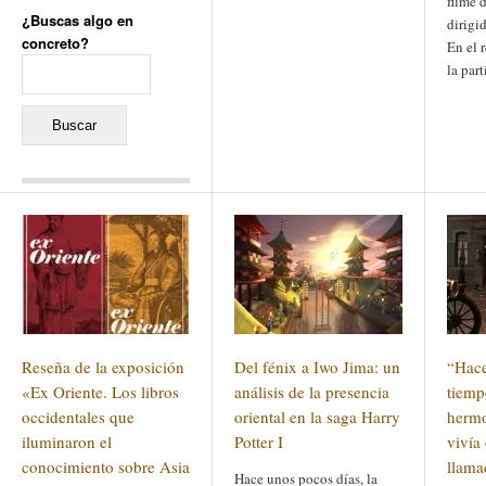
filme 
¿Buscas algo en
dirigi
concreto?
En el 
Buscar:
la par
Comentarios recientes
Jacqueline
en
«Recuerdos
de la Alhambra» y la
reinvención de un género
Yiss
en
«Recuerdos de la
Alhambra» y la reinvención
de un género
Oscar Darío Rivero Gálvez
en
Los Shimazu y Ryûkyû:
Reseña de la exposición
Del fénix a Iwo Jima: un
“Hac
Japón conquista Okinawa
Javier Brenes
en
Porcelana
«Ex Oriente. Los libros
análisis de la presencia
tiemp
de Kutani
Name *
occidentales que
en
«Recuerdos de
oriental en la saga Harry
hermo
la Alhambra» y la
iluminaron el
Potter I
vivía
reinvención de un género
conocimiento sobre Asia
llama
Hace unos pocos días, la