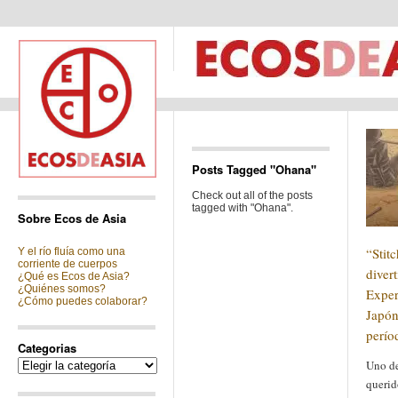
Posts Tagged "Ohana"
Check out all of the posts
tagged with "Ohana".
Sobre Ecos de Asia
“Stitc
Y el río fluía como una
corriente de cuerpos
divert
¿Qué es Ecos de Asia?
¿Quiénes somos?
Exper
¿Cómo puedes colaborar?
Japón
perío
Categorias
Categorias
Uno de
querid