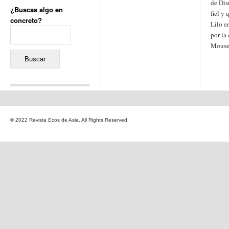
de Disn
¿Buscas algo en
fiel y
concreto?
Lilo e
Buscar:
por la
Mouse;
Comentarios recientes
Jacqueline
en
«Recuerdos
© 2022 Revista Ecos de Asia. All Rights Reserved.
de la Alhambra» y la
reinvención de un género
Yiss
en
«Recuerdos de la
Alhambra» y la reinvención
de un género
Oscar Darío Rivero Gálvez
en
Los Shimazu y Ryûkyû:
Japón conquista Okinawa
Javier Brenes
en
Porcelana
de Kutani
Name *
en
«Recuerdos de
la Alhambra» y la
reinvención de un género