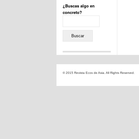
¿Buscas algo en
concreto?
Buscar:
Comentarios recientes
Jacqueline
en
«Recuerdos
© 2015 Revista Ecos de Asia. All Rights Reserved.
de la Alhambra» y la
reinvención de un género
Yiss
en
«Recuerdos de la
Alhambra» y la reinvención
de un género
Oscar Darío Rivero Gálvez
en
Los Shimazu y Ryûkyû:
Japón conquista Okinawa
Javier Brenes
en
Porcelana
de Kutani
Name *
en
«Recuerdos de
la Alhambra» y la
reinvención de un género