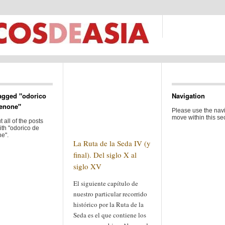
agged "odorico
Navigation
enone"
Please use the navi
move within this sec
 all of the posts
ith "odorico de
e".
La Ruta de la Seda IV (y
final). Del siglo X al
siglo XV
El siguiente capítulo de
nuestro particular recorrido
histórico por la Ruta de la
Seda es el que contiene los