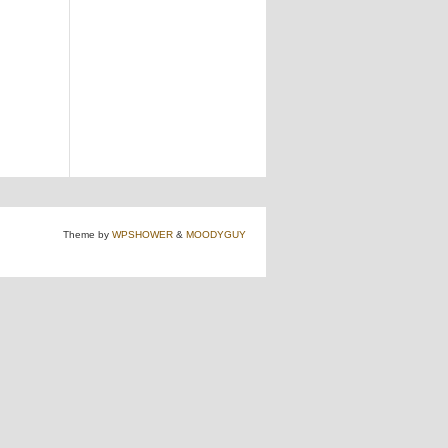
Theme by
WPSHOWER
&
MOODYGUY