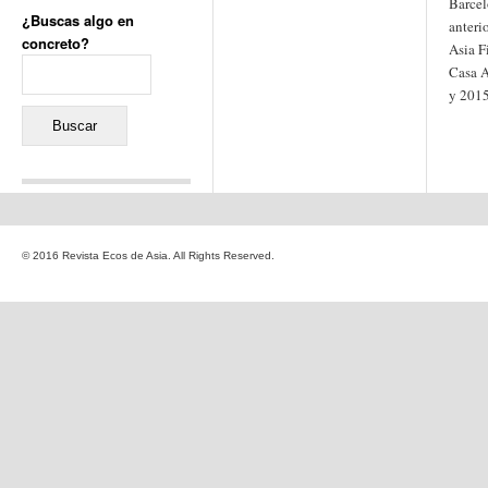
Barcel
¿Buscas algo en
anteri
concreto?
Asia F
Buscar:
Casa A
y 2015
Comentarios recientes
Jacqueline
en
«Recuerdos
© 2016 Revista Ecos de Asia. All Rights Reserved.
de la Alhambra» y la
reinvención de un género
Yiss
en
«Recuerdos de la
Alhambra» y la reinvención
de un género
Oscar Darío Rivero Gálvez
en
Los Shimazu y Ryûkyû:
Japón conquista Okinawa
Javier Brenes
en
Porcelana
de Kutani
Name *
en
«Recuerdos de
la Alhambra» y la
reinvención de un género