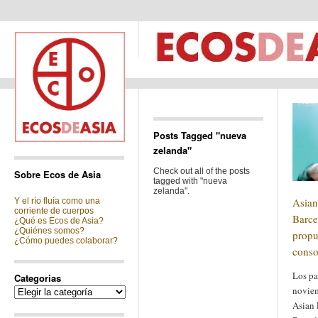
Posts Tagged "nueva
zelanda"
Check out all of the posts
Sobre Ecos de Asia
tagged with "nueva
zelanda".
Asian
Y el río fluía como una
corriente de cuerpos
Barce
¿Qué es Ecos de Asia?
¿Quiénes somos?
propu
¿Cómo puedes colaborar?
conso
Los pa
Categorias
noviem
Categorias
Asian 