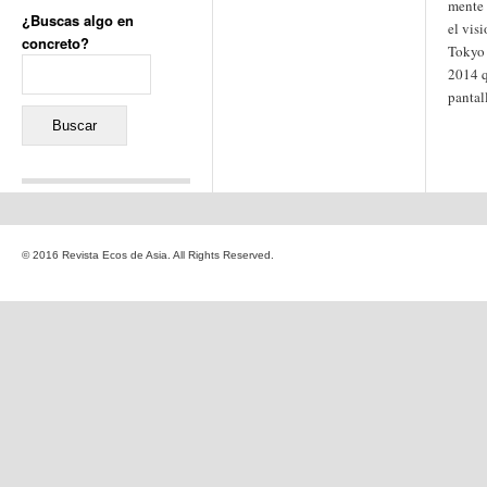
mente 
¿Buscas algo en
el vis
concreto?
Tokyo 
Buscar:
2014 q
pantal
Comentarios recientes
Jacqueline
en
«Recuerdos
© 2016 Revista Ecos de Asia. All Rights Reserved.
de la Alhambra» y la
reinvención de un género
Yiss
en
«Recuerdos de la
Alhambra» y la reinvención
de un género
Oscar Darío Rivero Gálvez
en
Los Shimazu y Ryûkyû:
Japón conquista Okinawa
Javier Brenes
en
Porcelana
de Kutani
Name *
en
«Recuerdos de
la Alhambra» y la
reinvención de un género