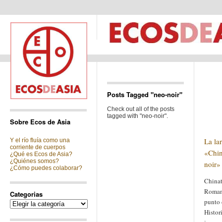
Posts Tagged "neo-noir"
Check out all of the posts
tagged with "neo-noir".
Sobre Ecos de Asia
La la
Y el río fluía como una
corriente de cuerpos
«Chin
¿Qué es Ecos de Asia?
¿Quiénes somos?
noir» 
¿Cómo puedes colaborar?
Chinat
Roman 
Categorias
punto 
Categorias
Histor