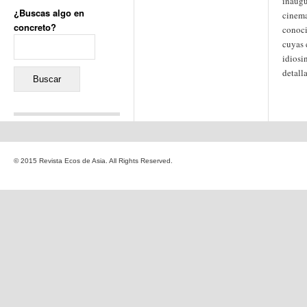
inaugu
¿Buscas algo en
cinema
concreto?
conoci
Buscar:
cuyas 
idiosi
detall
Comentarios recientes
Jacqueline
en
«Recuerdos
© 2015 Revista Ecos de Asia. All Rights Reserved.
de la Alhambra» y la
reinvención de un género
Yiss
en
«Recuerdos de la
Alhambra» y la reinvención
de un género
Oscar Darío Rivero Gálvez
en
Los Shimazu y Ryûkyû:
Japón conquista Okinawa
Javier Brenes
en
Porcelana
de Kutani
Name *
en
«Recuerdos de
la Alhambra» y la
reinvención de un género