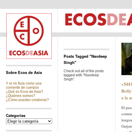
Posts Tagged "Navdeep
Singh"
Check out all of the posts
Sobre Ecos de Asia
tagged with "Navdeep
Singh".
«NH1
Y el río fluía como una
corriente de cuerpos
Bolly
¿Qué es Ecos de Asia?
¿Quiénes somos?
a la 
¿Cómo puedes colaborar?
El pas
comenz
Categorias
lengua
Categorias
Garjan