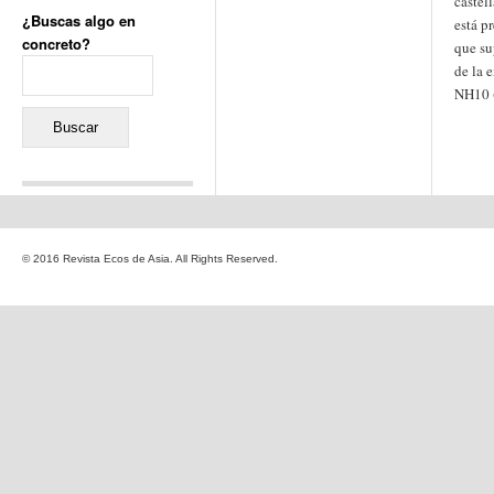
castel
¿Buscas algo en
está p
concreto?
que su
Buscar:
de la 
NH10 (
Comentarios recientes
Jacqueline
en
«Recuerdos
© 2016 Revista Ecos de Asia. All Rights Reserved.
de la Alhambra» y la
reinvención de un género
Yiss
en
«Recuerdos de la
Alhambra» y la reinvención
de un género
Oscar Darío Rivero Gálvez
en
Los Shimazu y Ryûkyû:
Japón conquista Okinawa
Javier Brenes
en
Porcelana
de Kutani
Name *
en
«Recuerdos de
la Alhambra» y la
reinvención de un género