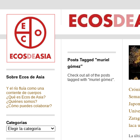
Posts Tagged "muriel
gómez"
Check out all of the posts
Sobre Ecos de Asia
tagged with "muriel gómez".
Cróni
Y el río fluía como una
corriente de cuerpos
Seman
¿Qué es Ecos de Asia?
¿Quiénes somos?
Japon
¿Cómo puedes colaborar?
Unive
Zarag
Categorias
laca 
Categorias
La últ