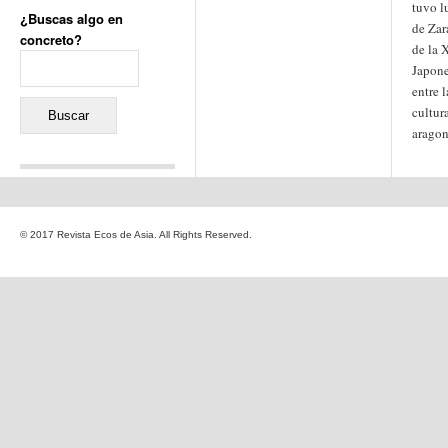
tuvo l
¿Buscas algo en
de Zar
concreto?
de la 
Buscar:
Japone
entre 
cultura
aragon
Comentarios recientes
Jacqueline
en
«Recuerdos
© 2017 Revista Ecos de Asia. All Rights Reserved.
de la Alhambra» y la
reinvención de un género
Yiss
en
«Recuerdos de la
Alhambra» y la reinvención
de un género
Oscar Darío Rivero Gálvez
en
Los Shimazu y Ryûkyû:
Japón conquista Okinawa
Javier Brenes
en
Porcelana
de Kutani
Name *
en
«Recuerdos de
la Alhambra» y la
reinvención de un género