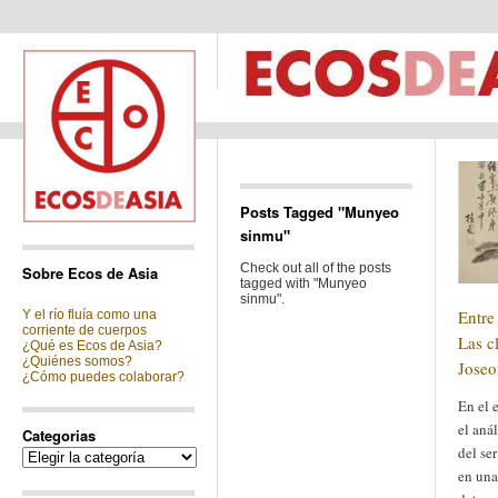
Posts Tagged "Munyeo
sinmu"
Check out all of the posts
Sobre Ecos de Asia
tagged with "Munyeo
sinmu".
Entre
Y el río fluía como una
corriente de cuerpos
Las c
¿Qué es Ecos de Asia?
¿Quiénes somos?
Joseon
¿Cómo puedes colaborar?
En el e
el aná
Categorias
del se
Categorias
en una