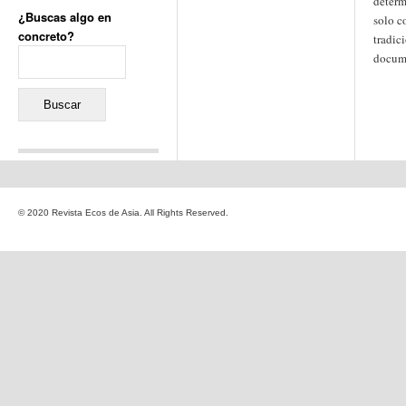
determ
¿Buscas algo en
solo c
concreto?
tradic
Buscar:
docume
Comentarios recientes
Jacqueline
en
«Recuerdos
© 2020 Revista Ecos de Asia. All Rights Reserved.
de la Alhambra» y la
reinvención de un género
Yiss
en
«Recuerdos de la
Alhambra» y la reinvención
de un género
Oscar Darío Rivero Gálvez
en
Los Shimazu y Ryûkyû:
Japón conquista Okinawa
Javier Brenes
en
Porcelana
de Kutani
Name *
en
«Recuerdos de
la Alhambra» y la
reinvención de un género