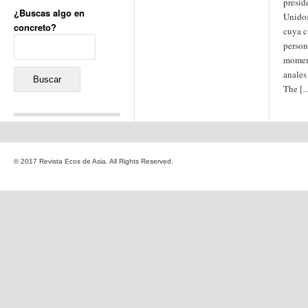
presid
¿Buscas algo en
Unidos
concreto?
cuya c
Buscar:
person
moment
anales
The [
Comentarios recientes
Jacqueline
en
«Recuerdos
© 2017 Revista Ecos de Asia. All Rights Reserved.
de la Alhambra» y la
reinvención de un género
Yiss
en
«Recuerdos de la
Alhambra» y la reinvención
de un género
Oscar Darío Rivero Gálvez
en
Los Shimazu y Ryûkyû:
Japón conquista Okinawa
Javier Brenes
en
Porcelana
de Kutani
Name *
en
«Recuerdos de
la Alhambra» y la
reinvención de un género