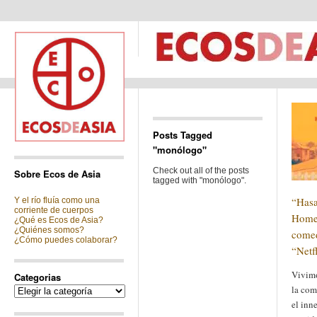
Posts Tagged
"monólogo"
Check out all of the posts
Sobre Ecos de Asia
tagged with "monólogo".
“Hasa
Y el río fluía como una
corriente de cuerpos
Home
¿Qué es Ecos de Asia?
¿Quiénes somos?
comed
¿Cómo puedes colaborar?
“Netf
Vivimo
Categorias
la com
Categorias
el inn