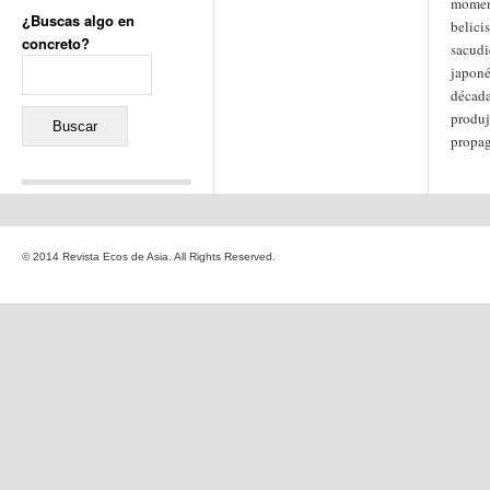
momen
¿Buscas algo en
belici
concreto?
sacudi
Buscar:
japoné
década
produj
propag
Comentarios recientes
Jacqueline
en
«Recuerdos
© 2014 Revista Ecos de Asia. All Rights Reserved.
de la Alhambra» y la
reinvención de un género
Yiss
en
«Recuerdos de la
Alhambra» y la reinvención
de un género
Oscar Darío Rivero Gálvez
en
Los Shimazu y Ryûkyû:
Japón conquista Okinawa
Javier Brenes
en
Porcelana
de Kutani
Name *
en
«Recuerdos de
la Alhambra» y la
reinvención de un género