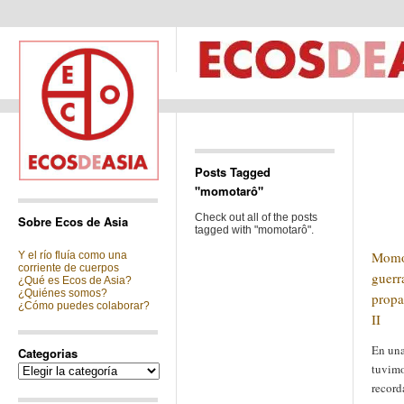
Posts Tagged
"momotarô"
Check out all of the posts
Sobre Ecos de Asia
tagged with "momotarô".
Momot
Y el río fluía como una
corriente de cuerpos
guerra
¿Qué es Ecos de Asia?
¿Quiénes somos?
propa
¿Cómo puedes colaborar?
II
En una
Categorias
tuvimo
Categorias
record