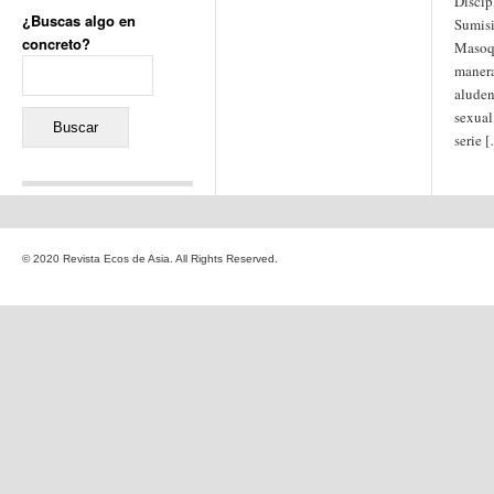
Discip
¿Buscas algo en
Sumis
concreto?
Masoq
Buscar:
manera
aluden
sexual
serie 
Comentarios recientes
Jacqueline
en
«Recuerdos
© 2020 Revista Ecos de Asia. All Rights Reserved.
de la Alhambra» y la
reinvención de un género
Yiss
en
«Recuerdos de la
Alhambra» y la reinvención
de un género
Oscar Darío Rivero Gálvez
en
Los Shimazu y Ryûkyû:
Japón conquista Okinawa
Javier Brenes
en
Porcelana
de Kutani
Name *
en
«Recuerdos de
la Alhambra» y la
reinvención de un género