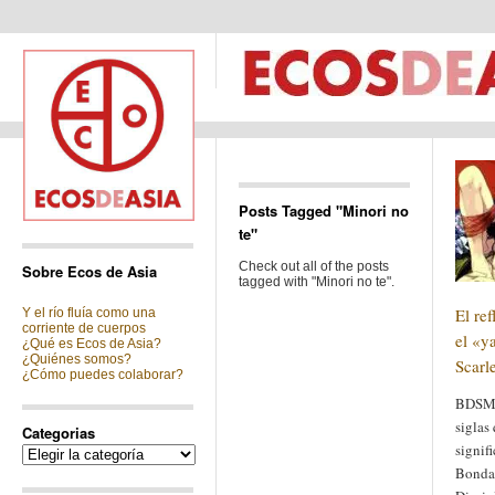
Posts Tagged "Minori no
te"
Check out all of the posts
Sobre Ecos de Asia
tagged with "Minori no te".
El re
Y el río fluía como una
corriente de cuerpos
el «y
¿Qué es Ecos de Asia?
¿Quiénes somos?
Scarl
¿Cómo puedes colaborar?
BDSM 
siglas
Categorias
signif
Categorias
Bonda