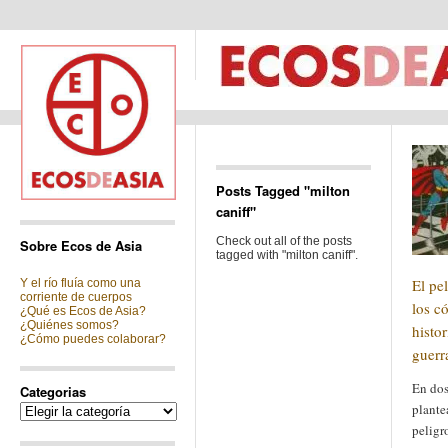
Posts Tagged "milton
caniff"
Check out all of the posts
Sobre Ecos de Asia
tagged with "milton caniff".
El pe
Y el río fluía como una
corriente de cuerpos
los c
¿Qué es Ecos de Asia?
¿Quiénes somos?
histo
¿Cómo puedes colaborar?
guerr
En dos
Categorias
plante
Categorias
peligr