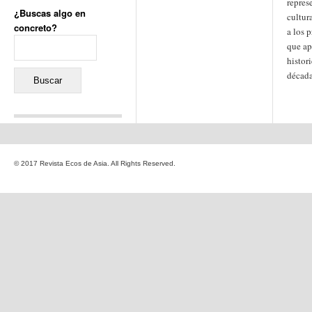
repres
¿Buscas algo en
cultur
concreto?
a los 
Buscar:
que ap
histor
década
Comentarios recientes
Jacqueline
en
«Recuerdos
© 2017 Revista Ecos de Asia. All Rights Reserved.
de la Alhambra» y la
reinvención de un género
Yiss
en
«Recuerdos de la
Alhambra» y la reinvención
de un género
Oscar Darío Rivero Gálvez
en
Los Shimazu y Ryûkyû:
Japón conquista Okinawa
Javier Brenes
en
Porcelana
de Kutani
Name *
en
«Recuerdos de
la Alhambra» y la
reinvención de un género