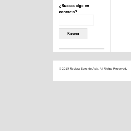
¿Buscas algo en
concreto?
Buscar:
Comentarios recientes
Jacqueline
en
«Recuerdos
© 2015 Revista Ecos de Asia. All Rights Reserved.
de la Alhambra» y la
reinvención de un género
Yiss
en
«Recuerdos de la
Alhambra» y la reinvención
de un género
Oscar Darío Rivero Gálvez
en
Los Shimazu y Ryûkyû:
Japón conquista Okinawa
Javier Brenes
en
Porcelana
de Kutani
Name *
en
«Recuerdos de
la Alhambra» y la
reinvención de un género