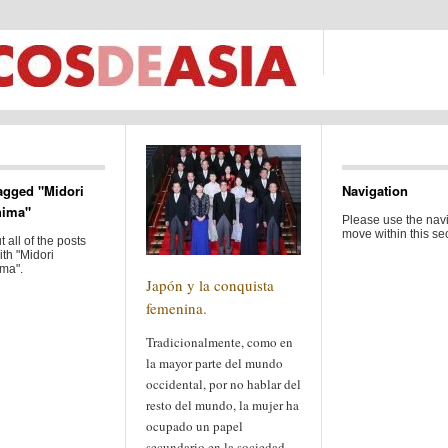
agged "Midori
Navigation
hima"
Please use the navi
move within this sec
 all of the posts
th "Midori
ma".
Japón y la conquista
femenina.
Tradicionalmente, como en
la mayor parte del mundo
occidental, por no hablar del
resto del mundo, la mujer ha
ocupado un papel
secundario en la sociedad