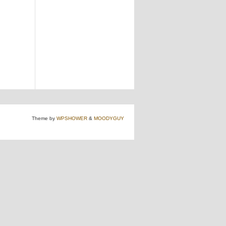
Theme by
WPSHOWER
&
MOODYGUY