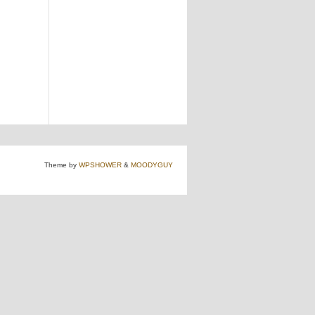
Theme by
WPSHOWER
&
MOODYGUY