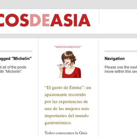
agged "Michelín"
Navigation
 all of the posts
Please use the navi
th "Michelín".
move within this sec
“El gusto de Emma”: un
apasionante recorrido
por las experiencias de
una de las mujeres más
importantes del mundo
gastronómico.
Todos conocemos la Guía