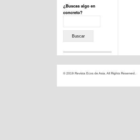
¿Buscas algo en
concreto?
Buscar:
Comentarios recientes
Jacqueline
en
«Recuerdos
© 2019 Revista Ecos de Asia. All Rights Reserved.
de la Alhambra» y la
reinvención de un género
Yiss
en
«Recuerdos de la
Alhambra» y la reinvención
de un género
Oscar Darío Rivero Gálvez
en
Los Shimazu y Ryûkyû:
Japón conquista Okinawa
Javier Brenes
en
Porcelana
de Kutani
Name *
en
«Recuerdos de
la Alhambra» y la
reinvención de un género