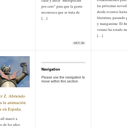
calle y decir “multiplícate
las próximas noved
por cero” para que la gente
desde eventos hast
reconozca que se trata de
literatura, pasando 
[…]
y manganime. El fin
verano ha estado m
[…]
OCT, 20
Navigation
Please use the navigation to
move within this section.
r Z. Abriendo
a la animación
a en España.
all marcó a
s de los años