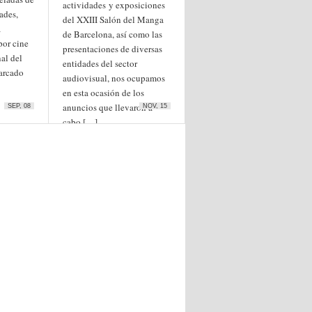
actividades y exposiciones
ades,
del XXIII Salón del Manga
a
de Barcelona, así como las
por cine
presentaciones de diversas
al del
entidades del sector
arcado
audiovisual, nos ocupamos
en esta ocasión de los
anuncios que llevaron a
SEP, 08
NOV, 15
cabo […]