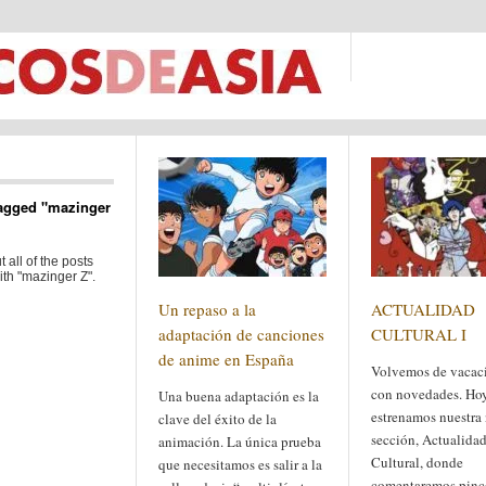
agged "mazinger
 all of the posts
th "mazinger Z".
Un repaso a la
ACTUALIDAD
adaptación de canciones
CULTURAL I
de anime en España
Volvemos de vacac
con novedades. Ho
Una buena adaptación es la
estrenamos nuestra
clave del éxito de la
sección, Actualida
animación. La única prueba
Cultural, donde
que necesitamos es salir a la
comentaremos pinc