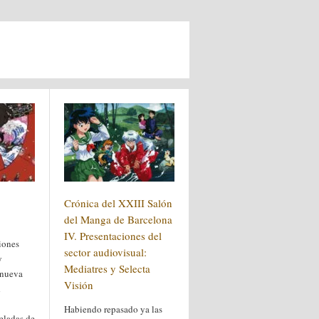
Crónica del XXIII Salón
del Manga de Barcelona
IV. Presentaciones del
iones
sector audiovisual:
y
Mediatres y Selecta
 nueva
Visión
d
Habiendo repasado ya las
eladas de