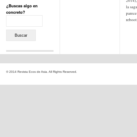
2014),
¿Buscas algo en
la sag
concreto?
parece
Buscar:
reboot
Comentarios recientes
Jacqueline
en
«Recuerdos
© 2014 Revista Ecos de Asia. All Rights Reserved.
de la Alhambra» y la
reinvención de un género
Yiss
en
«Recuerdos de la
Alhambra» y la reinvención
de un género
Oscar Darío Rivero Gálvez
en
Los Shimazu y Ryûkyû:
Japón conquista Okinawa
Javier Brenes
en
Porcelana
de Kutani
Name *
en
«Recuerdos de
la Alhambra» y la
reinvención de un género