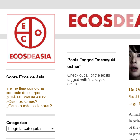
Posts Tagged "masayuki
ochiai"
Check out all of the posts
Sobre Ecos de Asia
tagged with "masayuki
ochiai".
De O
Y el río fluía como una
corriente de cuerpos
Saeki
¿Qué es Ecos de Asia?
¿Quiénes somos?
saga 
¿Cómo puedes colaborar?
A fina
la pel
Categorias
of the
Categorias
hajima