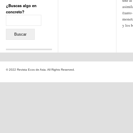
une al
¿Buscas algo en
asimil
concreto?
(tanto
Buscar:
moneta
y los 
Comentarios recientes
Jacqueline
en
«Recuerdos
© 2022 Revista Ecos de Asia. All Rights Reserved.
de la Alhambra» y la
reinvención de un género
Yiss
en
«Recuerdos de la
Alhambra» y la reinvención
de un género
Oscar Darío Rivero Gálvez
en
Los Shimazu y Ryûkyû:
Japón conquista Okinawa
Javier Brenes
en
Porcelana
de Kutani
Name *
en
«Recuerdos de
la Alhambra» y la
reinvención de un género