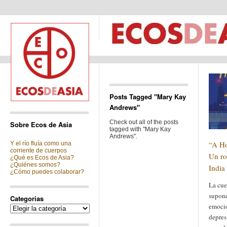
Posts Tagged "Mary Kay
Andrews"
Check out all of the posts
Sobre Ecos de Asia
tagged with "Mary Kay
Andrews".
“A Ho
Y el río fluía como una
corriente de cuerpos
Un ro
¿Qué es Ecos de Asia?
¿Quiénes somos?
India
¿Cómo puedes colaborar?
La cue
supone
Categorias
emocio
Categorias
depres