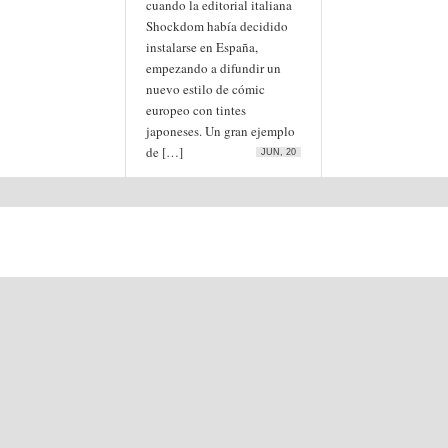
cuando la editorial italiana
Shockdom había decidido
instalarse en España,
empezando a difundir un
nuevo estilo de cómic
europeo con tintes
japoneses. Un gran ejemplo
de […]
JUN, 20