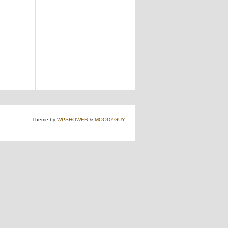
Theme by
WPSHOWER
&
MOODYGUY