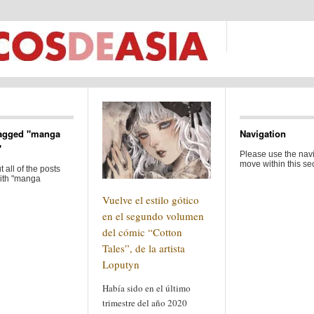
Tagged "manga
Navigation
"
Please use the navi
move within this sec
 all of the posts
ith "manga
Vuelve el estilo gótico
en el segundo volumen
del cómic “Cotton
Tales”, de la artista
Loputyn
Había sido en el último
trimestre del año 2020