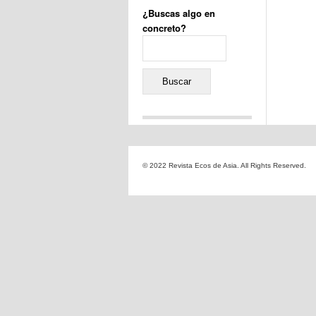
¿Buscas algo en
concreto?
Buscar:
Comentarios recientes
Jacqueline
en
«Recuerdos
© 2022 Revista Ecos de Asia. All Rights Reserved.
de la Alhambra» y la
reinvención de un género
Yiss
en
«Recuerdos de la
Alhambra» y la reinvención
de un género
Oscar Darío Rivero Gálvez
en
Los Shimazu y Ryûkyû:
Japón conquista Okinawa
Javier Brenes
en
Porcelana
de Kutani
Name *
en
«Recuerdos de
la Alhambra» y la
reinvención de un género