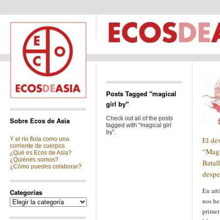
Posts Tagged "magical
girl by"
Check out all of the posts
Sobre Ecos de Asia
tagged with "magical girl
by".
El de
Y el río fluía como una
corriente de cuerpos
“Magi
¿Qué es Ecos de Asia?
¿Quiénes somos?
Batall
¿Cómo puedes colaborar?
despe
En art
Categorias
nos he
Categorias
primer