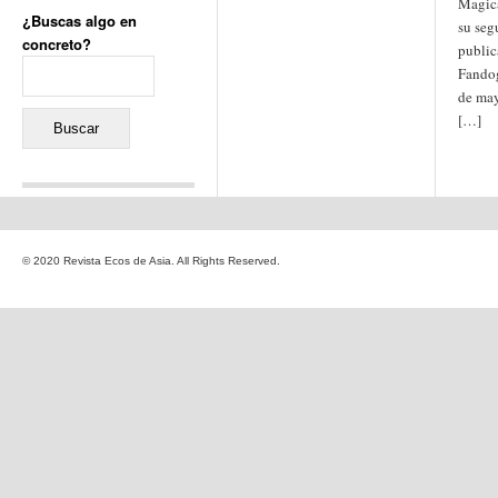
Magica
¿Buscas algo en
su se
concreto?
public
Buscar:
Fandog
de mayo
[…]
Comentarios recientes
Jacqueline
en
«Recuerdos
© 2020 Revista Ecos de Asia. All Rights Reserved.
de la Alhambra» y la
reinvención de un género
Yiss
en
«Recuerdos de la
Alhambra» y la reinvención
de un género
Oscar Darío Rivero Gálvez
en
Los Shimazu y Ryûkyû:
Japón conquista Okinawa
Javier Brenes
en
Porcelana
de Kutani
Name *
en
«Recuerdos de
la Alhambra» y la
reinvención de un género