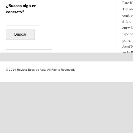
Este li
¿Buscas algo en
Tratad
concreto?
contra
Buscar:
difere
entre 
japone
por el
Josef 
en la 
Comentarios recientes
Jacqueline
en
«Recuerdos
© 2014 Revista Ecos de Asia. All Rights Reserved.
de la Alhambra» y la
reinvención de un género
Yiss
en
«Recuerdos de la
Alhambra» y la reinvención
de un género
Oscar Darío Rivero Gálvez
en
Los Shimazu y Ryûkyû:
Japón conquista Okinawa
Javier Brenes
en
Porcelana
de Kutani
Name *
en
«Recuerdos de
la Alhambra» y la
reinvención de un género