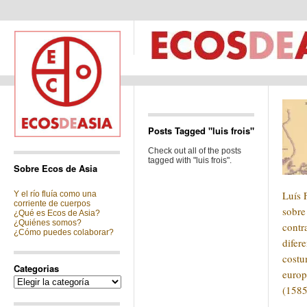
Posts Tagged "luis frois"
Check out all of the posts
tagged with "luis frois".
Sobre Ecos de Asia
Luís 
Y el río fluía como una
corriente de cuerpos
sobre
¿Qué es Ecos de Asia?
¿Quiénes somos?
contr
¿Cómo puedes colaborar?
difer
costu
Categorias
europ
Categorias
(1585