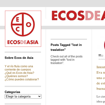
Posts Tagged "lost in
traslation"
Check out all of the posts
Sobre Ecos de Asia
tagged with "lost in
traslation".
Inten
Y el río fluía como una
corriente de cuerpos
Eva n
¿Qué es Ecos de Asia?
¿Quiénes somos?
una c
¿Cómo puedes colaborar?
de est
buen
Categorias
Categorias
Lo cier
idea q