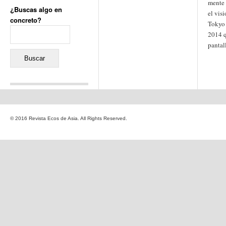
mente 
¿Buscas algo en
el vis
concreto?
Tokyo 
Buscar:
2014 q
pantal
Comentarios recientes
Jacqueline
en
«Recuerdos
© 2016 Revista Ecos de Asia. All Rights Reserved.
de la Alhambra» y la
reinvención de un género
Yiss
en
«Recuerdos de la
Alhambra» y la reinvención
de un género
Oscar Darío Rivero Gálvez
en
Los Shimazu y Ryûkyû:
Japón conquista Okinawa
Javier Brenes
en
Porcelana
de Kutani
Name *
en
«Recuerdos de
la Alhambra» y la
reinvención de un género