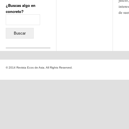
juicio,
¿Buscas algo en
intere
concreto?
de sue
Buscar:
Comentarios recientes
Jacqueline
en
«Recuerdos
© 2014 Revista Ecos de Asia. All Rights Reserved.
de la Alhambra» y la
reinvención de un género
Yiss
en
«Recuerdos de la
Alhambra» y la reinvención
de un género
Oscar Darío Rivero Gálvez
en
Los Shimazu y Ryûkyû:
Japón conquista Okinawa
Javier Brenes
en
Porcelana
de Kutani
Name *
en
«Recuerdos de
la Alhambra» y la
reinvención de un género