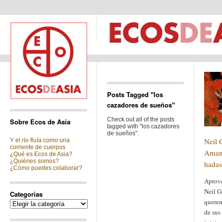
Posts Tagged "los
cazadores de sueños"
Check out all of the posts
Sobre Ecos de Asia
tagged with "los cazadores
de sueños".
Neil 
Y el río fluía como una
corriente de cuerpos
Amano
¿Qué es Ecos de Asia?
¿Quiénes somos?
hadas
¿Cómo puedes colaborar?
Aprove
Neil G
Categorias
querem
Categorias
de sus