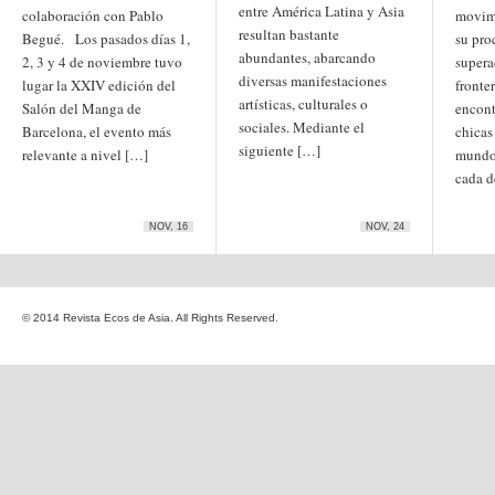
entre América Latina y Asia
Etiquetas
colaboración con Pablo
movimi
resultan bastante
anime
Begué. Los pasados días 1,
su pro
animación
arte
abundantes, abarcando
2, 3 y 4 de noviembre tuvo
supera
arte
arte contemporáneo
bl
diversas manifestaciones
lugar la XXIV edición del
barcelona
fronte
japonés
China
artísticas, culturales o
Salón del Manga de
encont
boys'love
sociales. Mediante el
Barcelona, el evento más
chicas
cine
Cine chino
cine indio
siguiente […]
relevante a nivel […]
mundo 
corea
Corea
Cine japonés
cada d
del Sur
cómic
crítica
edo
estados unidos
especial
exposición
fotografía
NOV, 16
NOV, 24
homosexualidad
hong
India
irán
kong
islam
japón
japonismo
manga
© 2014 Revista Ecos de Asia. All Rights Reserved.
literatura
Meiji
Milky Way Ediciones
netflix
mujer
periodo edo
segunda guerra
satori
mundial
tailandia
taiwan
yaoi
ukiyo-e
tokio
vietnam
Zaragoza
Sobre Ecos de Asia