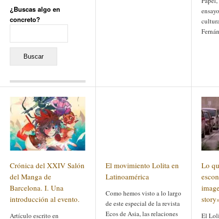
Papel,
¿Buscas algo en
ensayo
concreto?
cultur
Buscar:
Fernán
Comentarios recientes
Jacqueline
en
«Recuerdos
de la Alhambra» y la
reinvención de un género
Yiss
en
«Recuerdos de la
Alhambra» y la reinvención
de un género
Oscar Darío Rivero Gálvez
en
Los Shimazu y Ryûkyû:
Crónica del XXIV Salón
El movimiento Lolita en
Lo qu
Japón conquista Okinawa
Javier Brenes
en
Porcelana
del Manga de
Latinoamérica
escon
de Kutani
Name *
Barcelona. I. Una
en
«Recuerdos de
image
Como hemos visto a lo largo
la Alhambra» y la
introducción al evento.
story
reinvención de un género
de este especial de la revista
Ecos de Asia, las relaciones
Artículo escrito en
El Lol