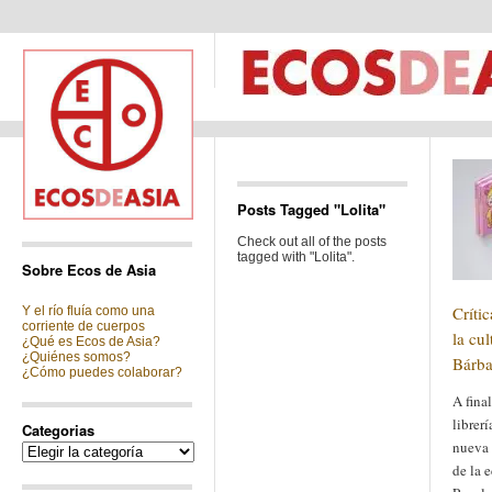
Posts Tagged "Lolita"
Check out all of the posts
tagged with "Lolita".
Sobre Ecos de Asia
Críti
Y el río fluía como una
corriente de cuerpos
la cu
¿Qué es Ecos de Asia?
¿Quiénes somos?
Bárba
¿Cómo puedes colaborar?
A fina
librer
Categorias
nueva 
Categorias
de la 