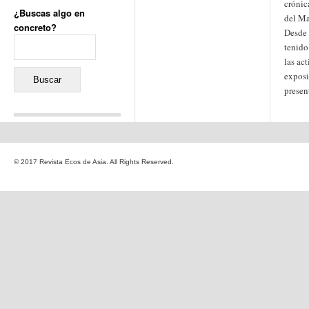
crónic
¿Buscas algo en
del Ma
concreto?
Desde 
Buscar:
tenido
las act
exposi
presen
Comentarios recientes
Jacqueline
en
«Recuerdos
© 2017 Revista Ecos de Asia. All Rights Reserved.
de la Alhambra» y la
reinvención de un género
Yiss
en
«Recuerdos de la
Alhambra» y la reinvención
de un género
Oscar Darío Rivero Gálvez
en
Los Shimazu y Ryûkyû:
Japón conquista Okinawa
Javier Brenes
en
Porcelana
de Kutani
Name *
en
«Recuerdos de
la Alhambra» y la
reinvención de un género