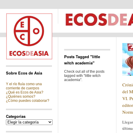
Posts Tagged "little
witch academia"
Check out all of the posts
Sobre Ecos de Asia
tagged with "little witch
academia".
Cróni
Y el río fluía como una
corriente de cuerpos
del M
¿Qué es Ecos de Asia?
¿Quiénes somos?
VI. P
¿Cómo puedes colaborar?
edito
Norma
Categorias
Categorias
Llegam
última