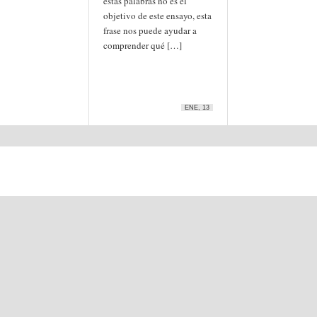
estas palabras no es el
objetivo de este ensayo, esta
frase nos puede ayudar a
comprender qué […]
ENE, 13