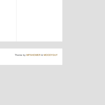
Theme by
WPSHOWER
&
MOODYGUY