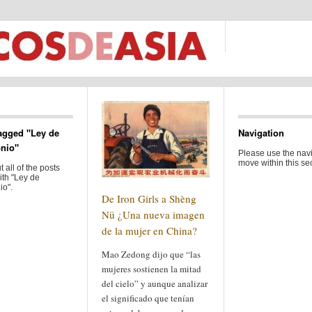
agged "Ley de
Navigation
nio"
Please use the navi
move within this sec
 all of the posts
ith "Ley de
io".
De Iron Girls a Shèng
Nü ¿Una nueva imagen
de la mujer en China?
Mao Zedong dijo que “las
mujeres sostienen la mitad
del cielo” y aunque analizar
el significado que tenían