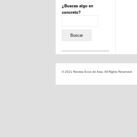
¿Buscas algo en
concreto?
Buscar:
Comentarios recientes
Jacqueline
en
«Recuerdos
© 2021 Revista Ecos de Asia. All Rights Reserved.
de la Alhambra» y la
reinvención de un género
Yiss
en
«Recuerdos de la
Alhambra» y la reinvención
de un género
Oscar Darío Rivero Gálvez
en
Los Shimazu y Ryûkyû:
Japón conquista Okinawa
Javier Brenes
en
Porcelana
de Kutani
Name *
en
«Recuerdos de
la Alhambra» y la
reinvención de un género