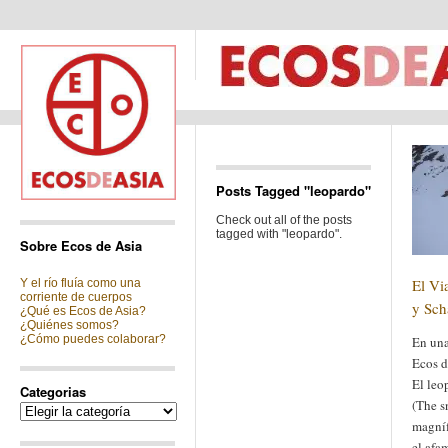
Posts Tagged "leopardo"
Check out all of the posts
tagged with "leopardo".
Sobre Ecos de Asia
El Vi
Y el río fluía como una
corriente de cuerpos
y Sch
¿Qué es Ecos de Asia?
¿Quiénes somos?
¿Cómo puedes colaborar?
En una
Ecos d
El leo
Categorias
(The s
Categorias
magníf
el afa