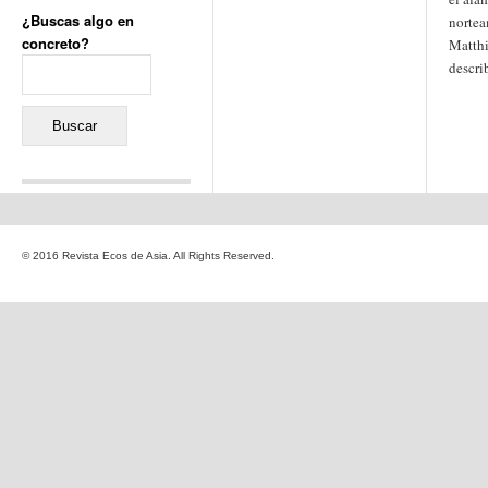
¿Buscas algo en
nortea
concreto?
Matthi
Buscar:
descri
Comentarios recientes
Jacqueline
en
«Recuerdos
© 2016 Revista Ecos de Asia. All Rights Reserved.
de la Alhambra» y la
reinvención de un género
Yiss
en
«Recuerdos de la
Alhambra» y la reinvención
de un género
Oscar Darío Rivero Gálvez
en
Los Shimazu y Ryûkyû:
Japón conquista Okinawa
Javier Brenes
en
Porcelana
de Kutani
Name *
en
«Recuerdos de
la Alhambra» y la
reinvención de un género