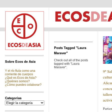
Posts Tagged "Laura
Maraver"
Check out all of the posts
Sobre Ecos de Asia
tagged with "Laura
Maraver".
9º Sa
Y el río fluía como una
corriente de cuerpos
cultu
¿Qué es Ecos de Asia?
¿Quiénes somos?
Alica
¿Cómo puedes colaborar?
concu
taller
Categorias
activ
Categorias
Partie