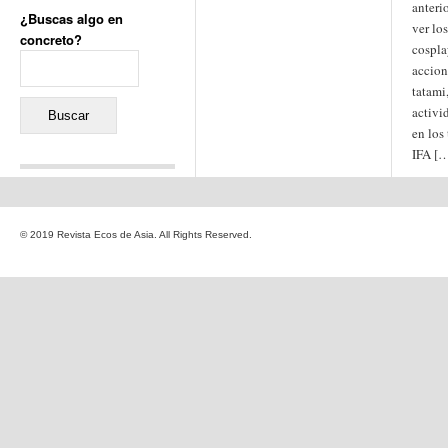
anteri
¿Buscas algo en
ver lo
concreto?
cosplay
Buscar:
accion
tatami,
activi
en los 
IFA [
Comentarios recientes
Jacqueline
en
«Recuerdos
© 2019 Revista Ecos de Asia. All Rights Reserved.
de la Alhambra» y la
reinvención de un género
Yiss
en
«Recuerdos de la
Alhambra» y la reinvención
de un género
Oscar Darío Rivero Gálvez
en
Los Shimazu y Ryûkyû:
Japón conquista Okinawa
Javier Brenes
en
Porcelana
de Kutani
Name *
en
«Recuerdos de
la Alhambra» y la
reinvención de un género