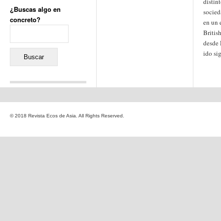
distin
¿Buscas algo en
socied
concreto?
en un 
Buscar:
Britis
desde 
ido si
Comentarios recientes
Jacqueline
en
«Recuerdos
© 2018 Revista Ecos de Asia. All Rights Reserved.
de la Alhambra» y la
reinvención de un género
Yiss
en
«Recuerdos de la
Alhambra» y la reinvención
de un género
Oscar Darío Rivero Gálvez
en
Los Shimazu y Ryûkyû:
Japón conquista Okinawa
Javier Brenes
en
Porcelana
de Kutani
Name *
en
«Recuerdos de
la Alhambra» y la
reinvención de un género