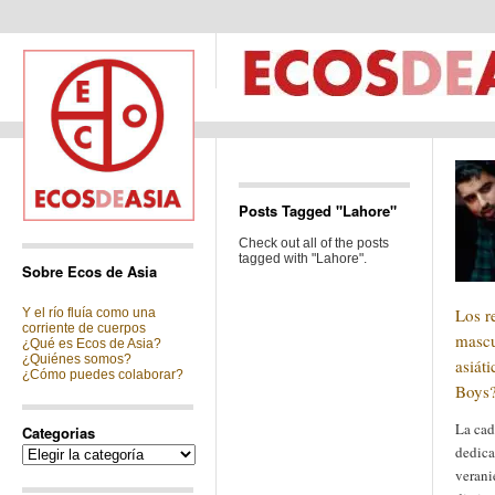
Posts Tagged "Lahore"
Check out all of the posts
tagged with "Lahore".
Sobre Ecos de Asia
Los r
Y el río fluía como una
corriente de cuerpos
mascu
¿Qué es Ecos de Asia?
¿Quiénes somos?
asiáti
¿Cómo puedes colaborar?
Boys
La cad
Categorias
dedica
Categorias
verani