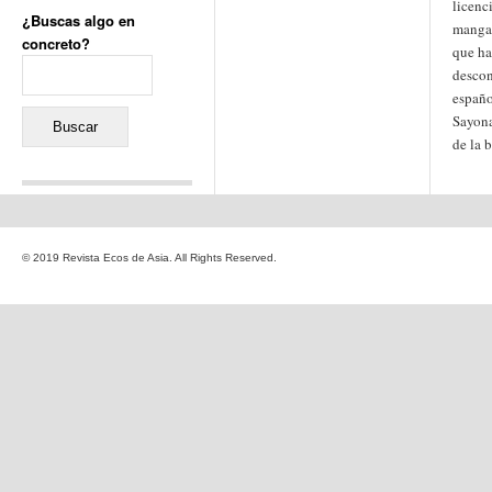
licenci
¿Buscas algo en
manga
concreto?
que ha
Buscar:
descon
españo
Sayona
de la 
Comentarios recientes
Jacqueline
en
«Recuerdos
© 2019 Revista Ecos de Asia. All Rights Reserved.
de la Alhambra» y la
reinvención de un género
Yiss
en
«Recuerdos de la
Alhambra» y la reinvención
de un género
Oscar Darío Rivero Gálvez
en
Los Shimazu y Ryûkyû:
Japón conquista Okinawa
Javier Brenes
en
Porcelana
de Kutani
Name *
en
«Recuerdos de
la Alhambra» y la
reinvención de un género