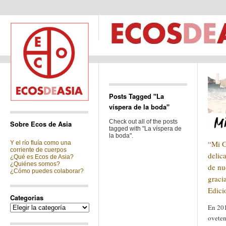
Posts Tagged "La
víspera de la boda"
Check out all of the posts
Sobre Ecos de Asia
tagged with "La víspera de
la boda".
“Mi G
Y el río fluía como una
corriente de cuerpos
delic
¿Qué es Ecos de Asia?
¿Quiénes somos?
de nu
¿Cómo puedes colaborar?
graci
Edici
Categorias
Categorias
En 201
oveten