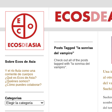
Posts Tagged "la sonrisa
del vampiro"
Check out all of the posts
Sobre Ecos de Asia
tagged with "la sonrisa del
vampiro".
Una i
Y el río fluía como una
corriente de cuerpos
al ot
¿Qué es Ecos de Asia?
¿Quiénes somos?
del v
¿Cómo puedes colaborar?
Suehi
Suehir
Categorias
nombre
Categorias
del ter