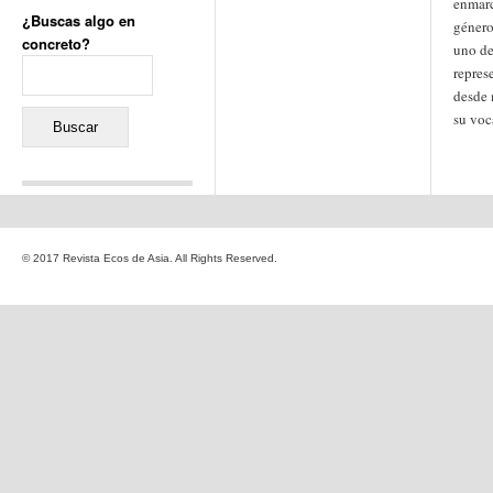
enmarc
¿Buscas algo en
género
concreto?
uno d
Buscar:
repres
desde 
su voc
Comentarios recientes
Jacqueline
en
«Recuerdos
© 2017 Revista Ecos de Asia. All Rights Reserved.
de la Alhambra» y la
reinvención de un género
Yiss
en
«Recuerdos de la
Alhambra» y la reinvención
de un género
Oscar Darío Rivero Gálvez
en
Los Shimazu y Ryûkyû:
Japón conquista Okinawa
Javier Brenes
en
Porcelana
de Kutani
Name *
en
«Recuerdos de
la Alhambra» y la
reinvención de un género