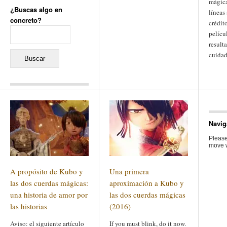
mágica
¿Buscas algo en
líneas 
concreto?
crédito
Buscar:
pelícu
result
cuidad
Comentarios recientes
Jacqueline
en
«Recuerdos
de la Alhambra» y la
Navig
reinvención de un género
Yiss
en
«Recuerdos de la
Please
Alhambra» y la reinvención
move w
de un género
Oscar Darío Rivero Gálvez
en
Los Shimazu y Ryûkyû:
A propósito de Kubo y
Una primera
Japón conquista Okinawa
Javier Brenes
en
Porcelana
las dos cuerdas mágicas:
aproximación a Kubo y
de Kutani
Name *
una historia de amor por
en
«Recuerdos de
las dos cuerdas mágicas
la Alhambra» y la
las historias
(2016)
reinvención de un género
Aviso: el siguiente artículo
If you must blink, do it now.