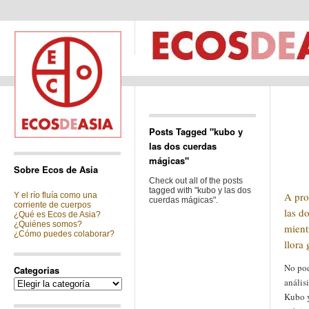
Posts Tagged "kubo y
las dos cuerdas
mágicas"
Sobre Ecos de Asia
Check out all of the posts
tagged with "kubo y las dos
A pro
Y el río fluía como una
cuerdas mágicas".
corriente de cuerpos
las d
¿Qué es Ecos de Asia?
¿Quiénes somos?
mient
¿Cómo puedes colaborar?
llora
No pod
Categorias
anális
Categorias
Kubo y