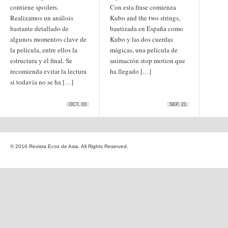
Etiquetas
contiene spoilers.
Con esta frase comienza
anime
Realizamos un análisis
Kubo and the two strings,
animación
arte
bastante detallado de
bautizada en España como
arte
arte contemporáneo
bl
algunos momentos clave de
barcelona
Kubo y las dos cuerdas
japonés
China
la película, entre ellos la
mágicas, una película de
boys'love
estructura y el final. Se
animación stop motion que
cine
Cine chino
cine indio
recomienda evitar la lectura
ha llegado […]
corea
Corea
Cine japonés
si todavía no se ha […]
del Sur
cómic
crítica
edo
estados unidos
especial
exposición
fotografía
OCT, 03
SEP, 21
homosexualidad
hong
India
irán
kong
islam
japón
japonismo
manga
© 2016 Revista Ecos de Asia. All Rights Reserved.
literatura
Meiji
Milky Way Ediciones
netflix
mujer
periodo edo
segunda guerra
satori
mundial
tailandia
taiwan
yaoi
ukiyo-e
tokio
vietnam
Zaragoza
Sobre Ecos de Asia