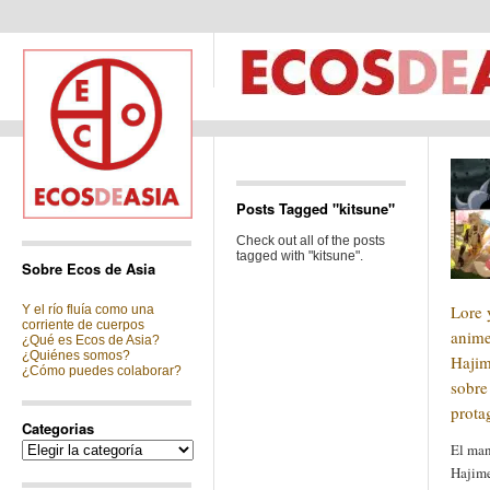
Posts Tagged "kitsune"
Check out all of the posts
tagged with "kitsune".
Sobre Ecos de Asia
Lore 
Y el río fluía como una
corriente de cuerpos
anim
¿Qué es Ecos de Asia?
¿Quiénes somos?
Hajim
¿Cómo puedes colaborar?
sobre
prota
Categorias
Categorias
El ma
Hajime