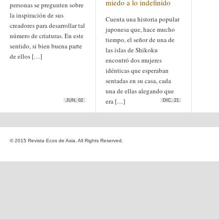
miedo a lo indefinido
personas se pregunten sobre
Etiquetas
la inspiración de sus
anime
Cuenta una historia popular
animación
arte
creadores para desarrollar tal
arte
arte contemporáneo
japonesa que, hace mucho
bl
número de criaturas. En este
barcelona
japonés
tiempo, el señor de una de
sentido, si bien buena parte
China
boys'love
las islas de Shikoku
de ellos […]
cine
encontró dos mujeres
Cine chino
cine indio
corea
Corea
idénticas que esperaban
Cine japonés
del Sur
cómic
crítica
sentadas en su casa, cada
edo
estados unidos
especial
una de ellas alegando que
exposición
fotografía
era […]
JUN, 02
DIC, 21
homosexualidad
hong
India
irán
kong
islam
japón
japonismo
manga
© 2015 Revista Ecos de Asia. All Rights Reserved.
literatura
Meiji
Milky Way Ediciones
netflix
mujer
periodo edo
segunda guerra
satori
mundial
tailandia
taiwan
yaoi
ukiyo-e
tokio
vietnam
Zaragoza
Sobre Ecos de Asia