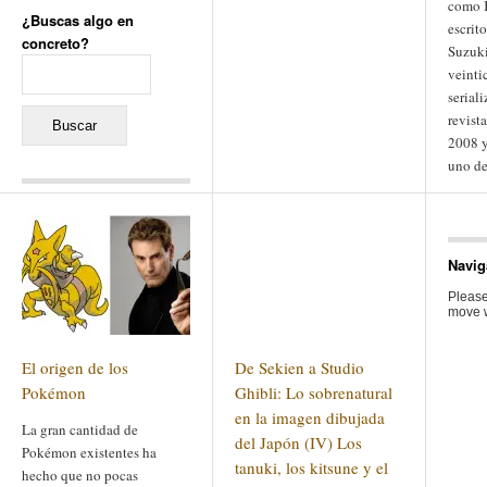
como 
¿Buscas algo en
escrito
concreto?
Suzuki
Buscar:
veinti
serial
revist
2008 y
uno de
Comentarios recientes
Jacqueline
en
«Recuerdos
de la Alhambra» y la
Navig
reinvención de un género
Yiss
en
«Recuerdos de la
Please
Alhambra» y la reinvención
move w
de un género
Oscar Darío Rivero Gálvez
en
Los Shimazu y Ryûkyû:
El origen de los
De Sekien a Studio
Japón conquista Okinawa
Javier Brenes
en
Porcelana
Pokémon
Ghibli: Lo sobrenatural
de Kutani
Name *
en
«Recuerdos de
en la imagen dibujada
La gran cantidad de
la Alhambra» y la
del Japón (IV) Los
reinvención de un género
Pokémon existentes ha
tanuki, los kitsune y el
hecho que no pocas