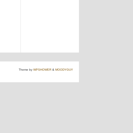
Theme by
WPSHOWER
&
MOODYGUY