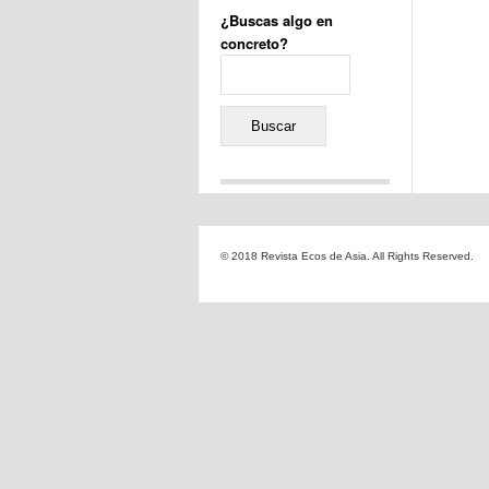
¿Buscas algo en
concreto?
Buscar:
Comentarios recientes
Jacqueline
en
«Recuerdos
© 2018 Revista Ecos de Asia. All Rights Reserved.
de la Alhambra» y la
reinvención de un género
Yiss
en
«Recuerdos de la
Alhambra» y la reinvención
de un género
Oscar Darío Rivero Gálvez
en
Los Shimazu y Ryûkyû:
Japón conquista Okinawa
Javier Brenes
en
Porcelana
de Kutani
Name *
en
«Recuerdos de
la Alhambra» y la
reinvención de un género