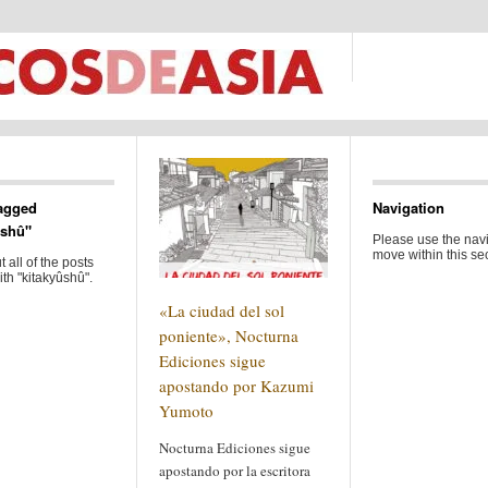
agged
Navigation
ûshû"
Please use the navi
move within this sec
 all of the posts
th "kitakyûshû".
«La ciudad del sol
poniente», Nocturna
Ediciones sigue
apostando por Kazumi
Yumoto
Nocturna Ediciones sigue
apostando por la escritora