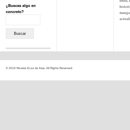
duda, 
¿Buscas algo en
histor
concreto?
manga 
Buscar:
actual
Comentarios recientes
Jacqueline
en
«Recuerdos
© 2016 Revista Ecos de Asia. All Rights Reserved.
de la Alhambra» y la
reinvención de un género
Yiss
en
«Recuerdos de la
Alhambra» y la reinvención
de un género
Oscar Darío Rivero Gálvez
en
Los Shimazu y Ryûkyû:
Japón conquista Okinawa
Javier Brenes
en
Porcelana
de Kutani
Name *
en
«Recuerdos de
la Alhambra» y la
reinvención de un género