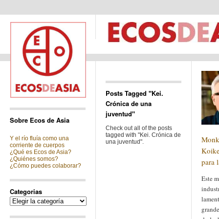
Posts Tagged "Kei.
Crónica de una
juventud"
Sobre Ecos de Asia
Check out all of the posts
tagged with "Kei. Crónica de
Monk
Y el río fluía como una
una juventud".
corriente de cuerpos
Koike
¿Qué es Ecos de Asia?
¿Quiénes somos?
para l
¿Cómo puedes colaborar?
Este me
indust
Categorias
lament
Categorias
grandes