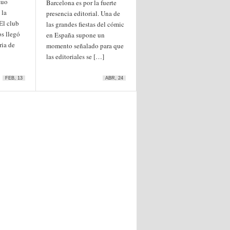
zuo
Barcelona es por la fuerte
 la
presencia editorial. Una de
El club
las grandes fiestas del cómic
os llegó
en España supone un
ria de
momento señalado para que
las editoriales se […]
FEB, 13
ABR, 24