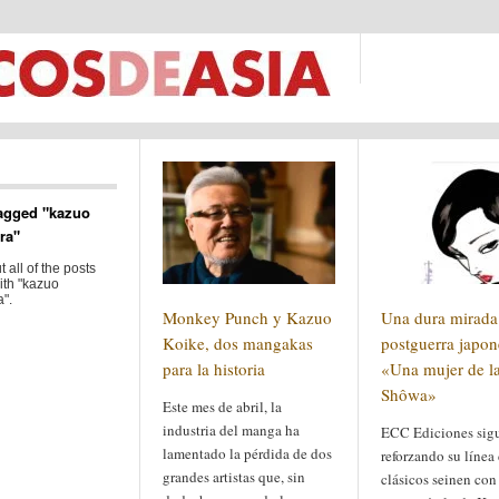
agged "kazuo
ra"
 all of the posts
ith "kazuo
".
Monkey Punch y Kazuo
Una dura mirada 
Koike, dos mangakas
postguerra japon
para la historia
«Una mujer de la
Shôwa»
Este mes de abril, la
industria del manga ha
ECC Ediciones sig
lamentado la pérdida de dos
reforzando su línea
grandes artistas que, sin
clásicos seinen con