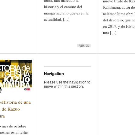
duda, han marcado la
nuevo título de Ka
historia y el camino del
Kamimura, autor de
manga hacia lo que es en la
aclamadísima obra 
actualidad. […]
del divorcio, que n
en 2017, y de Histo
una […]
ABR, 30
Navigation
Please use the navigation to
move within this section.
 «Historia de una
, de Kazuo
ra
o mes de octubre
uestras estanterías