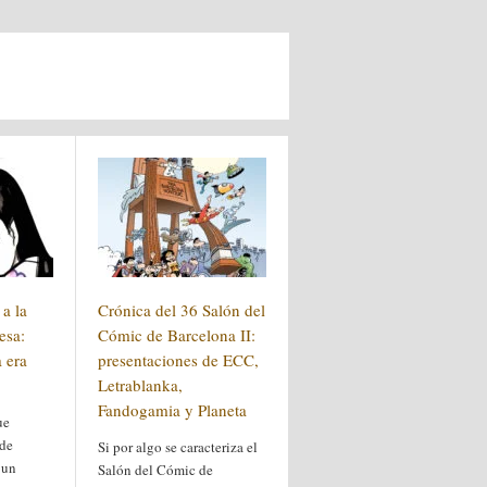
a la
Crónica del 36 Salón del
esa:
Cómic de Barcelona II:
 era
presentaciones de ECC,
Letrablanka,
Fandogamia y Planeta
ue
 de
Si por algo se caracteriza el
 un
Salón del Cómic de